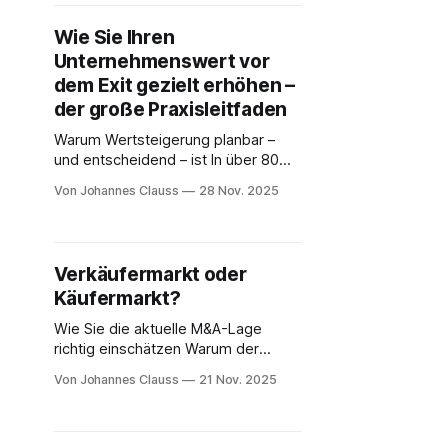
Unternehmen führen. Viele von
ihnen sind über 50, das
Wie Sie Ihren
Unternehmen läuft stabil, die
Unternehmenswert vor
Kunden sind treu, die
Mitarbeitenden erfahren. Und
dem Exit gezielt erhöhen –
trotzdem taucht ein Gedanke immer
der große Praxisleitfaden
häufiger auf: „Irgendwann muss ich
Warum Wertsteigerung planbar –
mich
und entscheidend – ist In über 80
begleiteten Transaktionen habe ich
Von Johannes Clauss
28 Nov. 2025
eines immer wieder erlebt: Der
Unternehmenswert ist kein fixer
Zustand – er ist gestaltbar. Was
Käufer bereit sind zu zahlen, hängt
Verkäufermarkt oder
weniger von der
Käufermarkt?
Unternehmensgröße ab als von
dessen Zukunftsfähigkeit: Stabilität,
Wie Sie die aktuelle M&A-Lage
Planbarkeit, Übergabefähigkeit und
richtig einschätzen Warum der
Risiko. Die großen Preishebel
richtige Verkaufszeitpunkt
Von Johannes Clauss
21 Nov. 2025
entscheidend ist In über 80
begleiteten Transaktionen mit
ExitBuddies habe ich eines