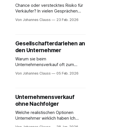
Und sie ist
Chance oder verstecktes Risiko für
Verkäufer? In vielen Gesprächen
zum Unternehmensverkauf taucht
Von Johannes Clauss
23 Feb. 2026
früher oder später ein Begriff auf,
der bei Unternehmerinnen und
Unternehmern gemischte Gefühle
auslöst: Earn-out. Manche sehen
Gesellschafterdarlehen an
darin die Möglichkeit, einen höheren
den Unternehmer
Gesamtkaufpreis zu erzielen.
Andere befürchten Kontrollverlust
Warum sie beim
und Unsicherheit nach dem Verkauf.
Unternehmensverkauf oft zum
Aus meiner Erfahrung ist
Problem werden In vielen
Von Johannes Clauss
05 Feb. 2026
mittelständischen Unternehmen
existieren Gesellschafterdarlehen –
häufig über Jahre gewachsen,
selten aktiv gesteuert. Im laufenden
Unternehmensverkauf
Betrieb sind sie meist unauffällig.
ohne Nachfolger
Spätestens im
Unternehmensverkauf jedoch
Welche realistischen Optionen
entwickeln sie sich regelmäßig zu
Unternehmer wirklich haben Ich
einem der sensibelsten Themen im
spreche regelmäßig mit
Von Johannes Clauss
28 Jan. 2026