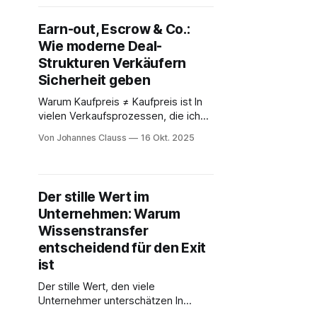
Käufer am Ende zahlt, entsteht nicht
am Verhandlungstisch – sondern in
Earn-out, Escrow & Co.:
den Monaten davor. Viele
Wie moderne Deal-
Unternehmer:innen unterschätzen,
wie stark die Qualität der
Strukturen Verkäufern
Vorbereitung über Preis,
Sicherheit geben
Prozessdauer und Abbruchrisiko
Warum Kaufpreis ≠ Kaufpreis ist In
vielen Verkaufsprozessen, die ich
mit ExitBuddies begleite, höre ich
Von Johannes Clauss
16 Okt. 2025
von Unternehmern Sätze wie: „Wir
haben uns auf den Preis geeinigt,
jetzt ist alles geklärt.“ In Wahrheit
beginnt an dieser Stelle oft erst die
Der stille Wert im
eigentliche Arbeit. Der Kaufpreis ist
Unternehmen: Warum
selten eine fixe Zahl – er ist das
Wissenstransfer
entscheidend für den Exit
ist
Der stille Wert, den viele
Unternehmer unterschätzen In
vielen Transaktionen, die ich mit