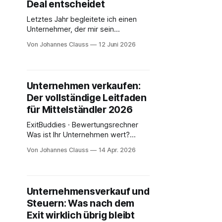
Deal entscheidet
Letztes Jahr begleitete ich einen
Unternehmer, der mir sein
Investment Memorandum zeigte,
Von Johannes Clauss
12 Juni 2026
bevor wir offiziell
zusammenarbeiteten. Sein
vorheriger Berater hatte es erstellt.
48 Seiten, ordentlich formatiert, mit
Unternehmen verkaufen:
einem Deckblatt in CI-Farben und
Der vollständige Leitfaden
einem Executive Summary. Ich habe
es gelesen. Dann habe ich dem
für Mittelständler 2026
Unternehmer gesagt: „Dieses
ExitBuddies · Bewertungsrechner
Dokument wird Ihnen
Was ist Ihr Unternehmen wert?
Indikative Bewertung auf Basis
Von Johannes Clauss
14 Apr. 2026
aktueller EBITDA-Multiples im
deutschen Mittelstand (Q1/2026).
Keine Steuer- oder Rechtsberatung.
Stand Q1 / 2026 Branche Software /
Unternehmensverkauf und
SaaS IT-Services / Tech Healthcare
Steuern: Was nach dem
/ Medizintechnik Beratende
Dienstleistung Maschinenbau /
Exit wirklich übrig bleibt