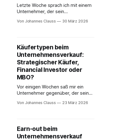
Industrie Chemie / Kunststoffe
Letzte Woche sprach ich mit einem
Transport / Logistik Nahrungs- /
Unternehmer, der sein
Genussmittel Handel / E-Commerce
Produktionsunternehmen nach 28
Bau / Handwerk Medien
Von Johannes Clauss
30 März 2026
Jahren verkaufen wollte. Der
Kaufpreis war ausgehandelt: 3,2
Millionen Euro. Er hatte monatelang
verhandelt, sich über jeden
Käufertypen beim
Zehntausender gefreut und das
Unternehmensverkauf:
Ergebnis als großen Erfolg
gewertet. Dann kam sein
Strategischer Käufer,
Steuerberater. Nach dem ersten
Financial Investor oder
Gespräch über die steuerliche
MBO?
Vor einigen Wochen saß mir ein
Unternehmer gegenüber, der sein
Maschinenbauunternehmen mit 8
Von Johannes Clauss
23 März 2026
Millionen Euro Umsatz verkaufen
wollte. Sein Plan war klar: „Ich suche
einfach einen Käufer." Auf meine
Frage, welche Art von Käufer er sich
Earn-out beim
vorstelle, kam eine lange Pause.
Unternehmensverkauf
Diese Pause erlebe ich regelmäßig.