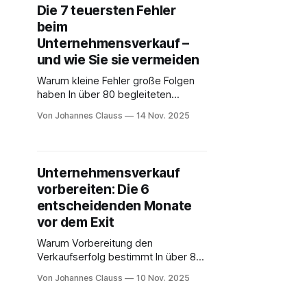
wiederholt erlebt: Der Preis, den ein
Die 7 teuersten Fehler
Käufer letztlich zahlt, entsteht nicht
beim
ausschließlich durch Zahlen oder
Verhandlungen – sondern durch das
Unternehmensverkauf –
Marktumfeld zum Zeitpunkt Ihres
und wie Sie sie vermeiden
Verkaufs.
Warum kleine Fehler große Folgen
haben In über 80 begleiteten
Verkaufsprozessen mit ExitBuddies
Von Johannes Clauss
14 Nov. 2025
habe ich gelernt: Es sind selten die
großen strategischen Themen, an
denen ein Unternehmensverkauf
scheitert – sondern die kleinen
Unternehmensverkauf
Details. Ein unvollständiger Vertrag,
vorbereiten: Die 6
eine falsche Kennzahl, ein fehlender
Plan B in der Käuferauswahl – und
entscheidenden Monate
plötzlich kippt der gesamte
vor dem Exit
Warum Vorbereitung den
Verkaufserfolg bestimmt In über 80
begleiteten Transaktionen mit
Von Johannes Clauss
10 Nov. 2025
ExitBuddies habe ich eines immer
wieder gesehen: Der Preis, den ein