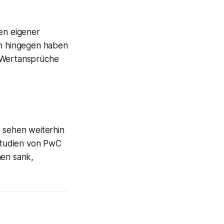
men eigener
en hingegen haben
l Wertansprüche
e sehen weiterhin
Studien von PwC
nen sank,