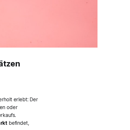
hätzen
rholt erlebt: Der
hlen oder
rkaufs.
rkt
befindet,