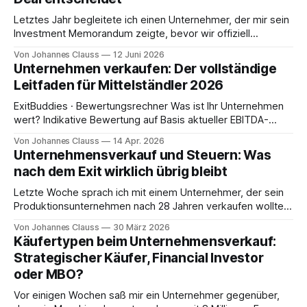
Letztes Jahr begleitete ich einen Unternehmer, der mir sein
Investment Memorandum zeigte, bevor wir offiziell
zusammenarbeiteten. Sein vorheriger Berater hatte es
Von Johannes Clauss
12 Juni 2026
erstellt. 48 Seiten, ordentlich formatiert, mit einem
Unternehmen verkaufen: Der vollständige
Deckblatt in CI-Farben und einem Executive Summary. Ich
Leitfaden für Mittelständler 2026
habe es gelesen. Dann habe ich dem Unternehmer gesagt:
„Dieses Dokument wird Ihnen
ExitBuddies · Bewertungsrechner Was ist Ihr Unternehmen
wert? Indikative Bewertung auf Basis aktueller EBITDA-
Multiples im deutschen Mittelstand (Q1/2026). Keine Steuer-
Von Johannes Clauss
14 Apr. 2026
oder Rechtsberatung. Stand Q1 / 2026 Branche Software /
Unternehmensverkauf und Steuern: Was
SaaS IT-Services / Tech Healthcare / Medizintechnik
nach dem Exit wirklich übrig bleibt
Beratende Dienstleistung Maschinenbau / Industrie Chemie /
Kunststoffe Transport / Logistik Nahrungs- / Genussmittel
Letzte Woche sprach ich mit einem Unternehmer, der sein
Handel / E-Commerce Bau / Handwerk Medien
Produktionsunternehmen nach 28 Jahren verkaufen wollte.
Der Kaufpreis war ausgehandelt: 3,2 Millionen Euro. Er hatte
Von Johannes Clauss
30 März 2026
monatelang verhandelt, sich über jeden Zehntausender
Käufertypen beim Unternehmensverkauf:
gefreut und das Ergebnis als großen Erfolg gewertet. Dann
Strategischer Käufer, Financial Investor
kam sein Steuerberater. Nach dem ersten Gespräch über
oder MBO?
die steuerliche
Vor einigen Wochen saß mir ein Unternehmer gegenüber,