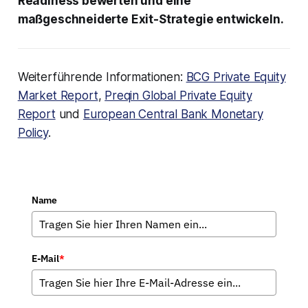
Readiness bewerten und eine
maßgeschneiderte Exit-Strategie entwickeln.
Weiterführende Informationen:
BCG Private Equity
Market Report
,
Preqin Global Private Equity
Report
und
European Central Bank Monetary
Policy
.
Name
E-Mail
*