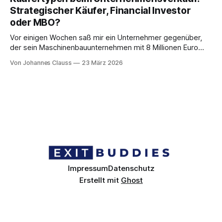
gefreut und das Ergebnis als großen Erfolg gewertet. Dann
Strategischer Käufer, Financial Investor
kam sein Steuerberater. Nach dem ersten Gespräch über
oder MBO?
die steuerliche
Vor einigen Wochen saß mir ein Unternehmer gegenüber,
der sein Maschinenbauunternehmen mit 8 Millionen Euro
Umsatz verkaufen wollte. Sein Plan war klar: „Ich suche
Von Johannes Clauss
23 März 2026
einfach einen Käufer." Auf meine Frage, welche Art von
Käufer er sich vorstelle, kam eine lange Pause. Diese Pause
erlebe ich regelmäßig. Und sie ist
Impressum
Datenschutz
Erstellt mit
Ghost