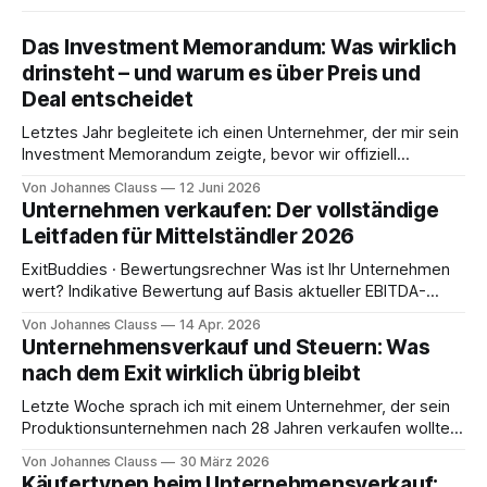
Das Investment Memorandum: Was wirklich
drinsteht – und warum es über Preis und
Deal entscheidet
Letztes Jahr begleitete ich einen Unternehmer, der mir sein
Investment Memorandum zeigte, bevor wir offiziell
zusammenarbeiteten. Sein vorheriger Berater hatte es
Von Johannes Clauss
12 Juni 2026
erstellt. 48 Seiten, ordentlich formatiert, mit einem
Unternehmen verkaufen: Der vollständige
Deckblatt in CI-Farben und einem Executive Summary. Ich
Leitfaden für Mittelständler 2026
habe es gelesen. Dann habe ich dem Unternehmer gesagt:
„Dieses Dokument wird Ihnen
ExitBuddies · Bewertungsrechner Was ist Ihr Unternehmen
wert? Indikative Bewertung auf Basis aktueller EBITDA-
Multiples im deutschen Mittelstand (Q1/2026). Keine Steuer-
Von Johannes Clauss
14 Apr. 2026
oder Rechtsberatung. Stand Q1 / 2026 Branche Software /
Unternehmensverkauf und Steuern: Was
SaaS IT-Services / Tech Healthcare / Medizintechnik
nach dem Exit wirklich übrig bleibt
Beratende Dienstleistung Maschinenbau / Industrie Chemie /
Kunststoffe Transport / Logistik Nahrungs- / Genussmittel
Letzte Woche sprach ich mit einem Unternehmer, der sein
Handel / E-Commerce Bau / Handwerk Medien
Produktionsunternehmen nach 28 Jahren verkaufen wollte.
Der Kaufpreis war ausgehandelt: 3,2 Millionen Euro. Er hatte
Von Johannes Clauss
30 März 2026
monatelang verhandelt, sich über jeden Zehntausender
Käufertypen beim Unternehmensverkauf: